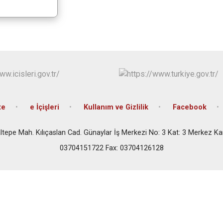
te
e İçişleri
Kullanım ve Gizlilik
Facebook
ltepe Mah. Kılıçaslan Cad. Günaylar İş Merkezi No: 3 Kat: 3 Merkez K
03704151722 Fax: 03704126128