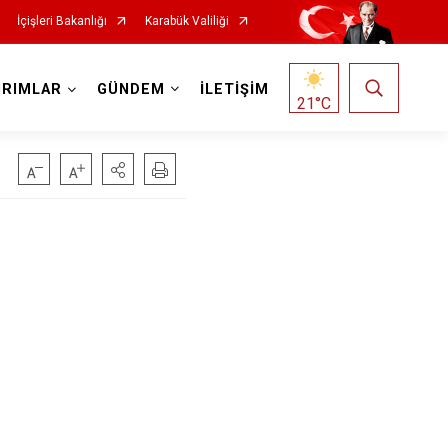
İçişleri Bakanlığı
Karabük Valiliği
IRIMLAR
GÜNDEM
İLETİŞİM
21
°C