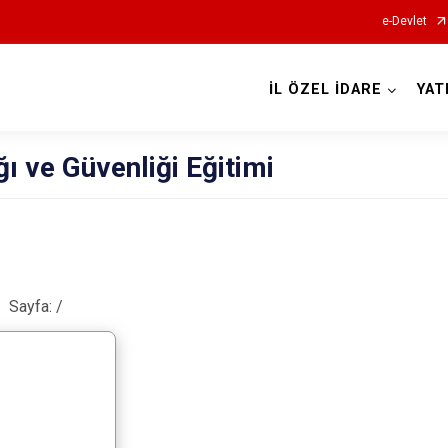
e-Devlet
İL ÖZEL İDARE
YAT
ğı ve Güvenliği Eğitimi
Sayfa:
/