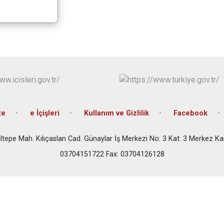
te
e İçişleri
Kullanım ve Gizlilik
Facebook
ltepe Mah. Kılıçaslan Cad. Günaylar İş Merkezi No: 3 Kat: 3 Merkez K
03704151722 Fax: 03704126128