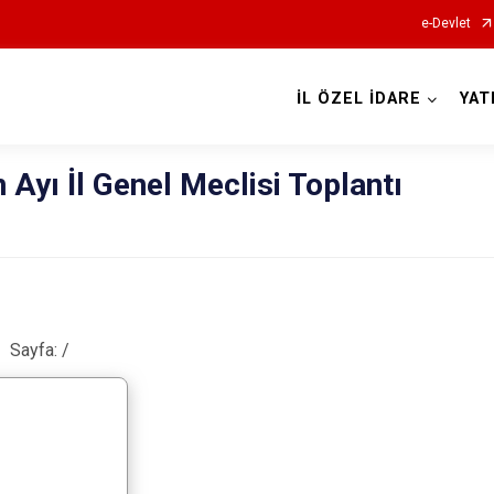
e-Devlet
İL ÖZEL İDARE
YAT
 Ayı İl Genel Meclisi Toplantı
Sayfa:
/