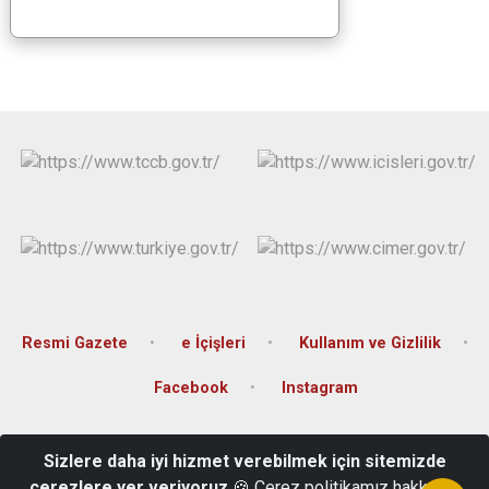
Resmi Gazete
e İçişleri
Kullanım ve Gizlilik
Facebook
Instagram
Kartaltepe Mah. Kılıçaslan Cad. Günaylar İş Merkezi No: 3 Kat: 3
Sizlere daha iyi hizmet verebilmek için sitemizde
Merkez Karabük
çerezlere yer veriyoruz
🍪 Çerez politikamız hakkında