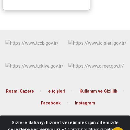
Resmi Gazete
e İçişleri
Kullanım ve Gizlilik
Facebook
Instagram
Kartaltepe Mah. Kılıçaslan Cad. Günaylar İş Merkezi No: 3 Kat: 3
Sizlere daha iyi hizmet verebilmek için sitemizde
Merkez Karabük
çerezlere yer veriyoruz
🍪 Çerez politikamız hakkında